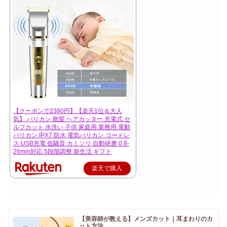
【クーポンで2380円】【楽天1位＆大人
気】 バリカン 散髪 ヘアカッター 充電式 セ
ルフカット 水洗い 子供 家庭用 業務用 電動
バリカン IPX7 防水 電気バリカン コードレ
ス USB充電 低騒音 カミソリ 自動研磨 0.8-
26mm対応 5段階調整 新生活 ギフト
楽天で購入
【美容師が教える】メンズカット｜耳まわりのカ
ット方法