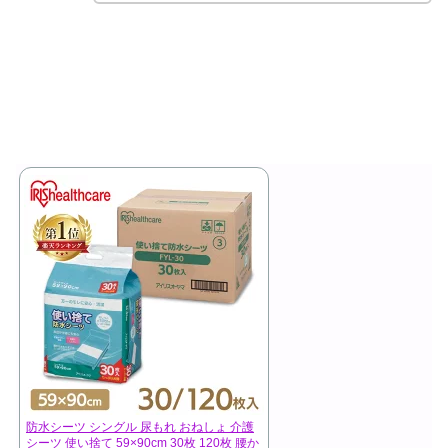
防水シーツ シングル 尿もれ おねしょ 介護
シーツ 使い捨て 59×90cm 30枚 120枚 腰か