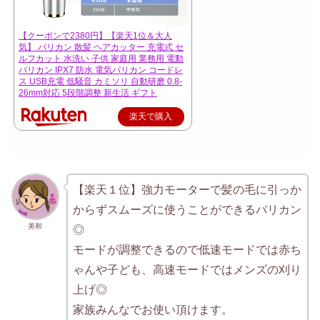
【クーポンで2380円】【楽天1位＆大人
気】 バリカン 散髪 ヘアカッター 充電式 セ
ルフカット 水洗い 子供 家庭用 業務用 電動
バリカン IPX7 防水 電気バリカン コードレ
ス USB充電 低騒音 カミソリ 自動研磨 0.8-
26mm対応 5段階調整 新生活 ギフト
楽天で購入
【楽天１位】強力モーターで髪の毛に引っか
からずスムーズに使うことができるバリカン
美和
◎
モードが調整できるので低速モードでは赤ち
ゃんや子ども、高速モードではメンズの刈り
上げ◎
家族みんなでお使い頂けます。