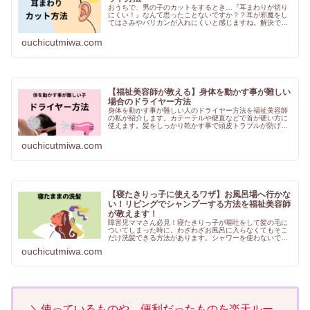
おうちで、男の子のカットをするとき…『耳まわりが切り
にくい！』なんて思ったことないですか？？耳が邪魔をし
てはさみやバリカンが入れにくいと感じますね。解決でき
る『持ち方』があるのです！！参考になれたら嬉しいです♪
ouchicutmiwa.com
【福祉美容師が教える】身体を動かす事が難しい
場合のドライヤー方法
身体を動かす事が難しい人のドライヤー方法を福祉美容師
の私が紹介します。カテーテルや硬直などで首が硬い方に
使えます。髪をしっかり乾かす事で頭皮トラブルが防げま
す！しっかり乾かしてあげましょう。
ouchicutmiwa.com
【寝たきりっ子に使えるワザ】お風呂場へ行かな
い！リビングでシャンプーする方法を福祉美容師
が教えます！
障害児ママさん必見！寝たきりっ子が嘔吐をして髪の毛に
ついてしまった時に。わざわざお風呂に入らなくてもそこ
だけ洗髪できる方法があります。シャワーを使わないでリ
ビングで寝たままできるシャンプー方法。ここだけ洗いた
ouchicutmiwa.com
い！の時に使えます。
＼使っているものや、便利だったものを楽天ルー