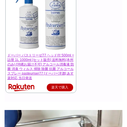
ドーバー パストリーゼ77 ヘッド付 500ml +
詰替 1L 1000ml [セット販売] 送料無料(本州
のみ) [沖縄お届け不可] アルコール消毒液 防
菌 消臭 ウィルス 掃除 除菌 抗菌 アルコール
スプレー pasteuriser77 [ドーバー洋酒] あす
楽対応 当日発送
楽天で購入