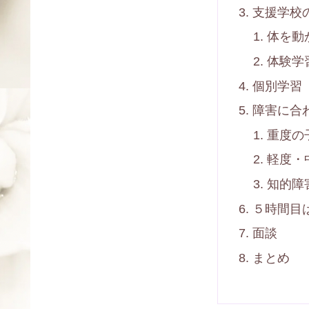
支援学校
体を動
体験学
個別学習
障害に合
重度の
軽度・
知的障
５時間目
面談
まとめ