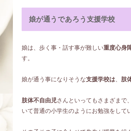
娘が通うであろう支援学校
娘は、歩く事・話す事が難しい
重度心身
す。
娘が通う事になりそうな
支援学校は
、
肢
肢体不自由児
さんといってもさまざまで
いて普通の小学生のようにお勉強をして