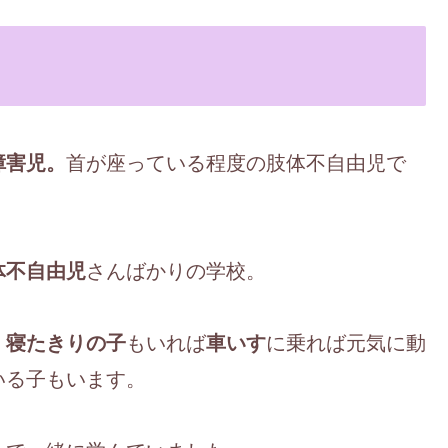
障害児。
首が座っている程度の肢体不自由児で
体不自由児
さんばかりの学校。
、
寝たきりの子
もいれば
車いす
に乗れば元気に動
いる子もいます。