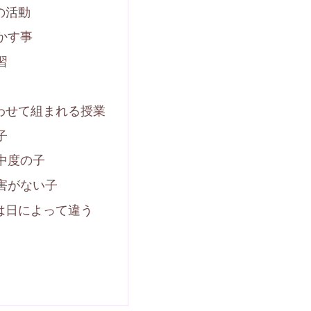
の活動
かす事
習
わせて組まれる授業
子
中度の子
害がない子
は日によって違う