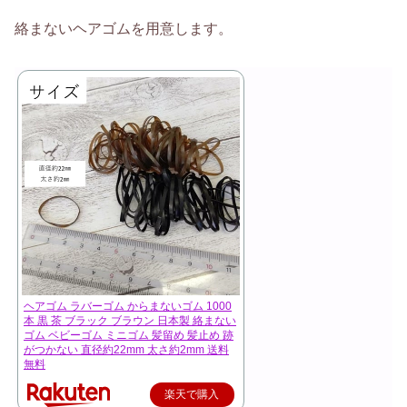
絡まないヘアゴムを用意します。
ヘアゴム ラバーゴム からまないゴム 1000
本 黒 茶 ブラック ブラウン 日本製 絡まない
ゴム ベビーゴム ミニゴム 髪留め 髪止め 跡
がつかない 直径約22mm 太さ約2mm 送料
無料
楽天で購入