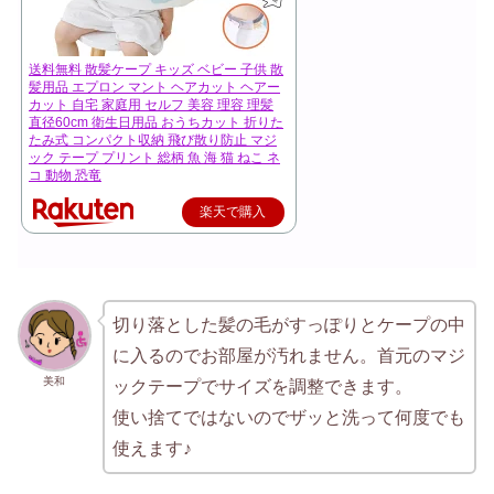
送料無料 散髪ケープ キッズ ベビー 子供 散
髪用品 エプロン マント ヘアカット ヘアー
カット 自宅 家庭用 セルフ 美容 理容 理髪
直径60cm 衛生日用品 おうちカット 折りた
たみ式 コンパクト収納 飛び散り防止 マジ
ック テープ プリント 総柄 魚 海 猫 ねこ ネ
コ 動物 恐竜
楽天で購入
切り落とした髪の毛がすっぽりとケープの中
に入るのでお部屋が汚れません。首元のマジ
美和
ックテープでサイズを調整できます。
使い捨てではないのでザッと洗って何度でも
使えます♪