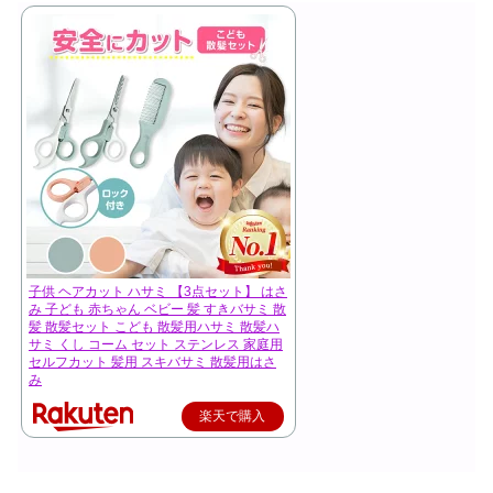
子供 ヘアカット ハサミ 【3点セット】 はさ
み 子ども 赤ちゃん ベビー 髪 すきバサミ 散
髪 散髪セット こども 散髪用ハサミ 散髪ハ
サミ くし コーム セット ステンレス 家庭用
セルフカット 髪用 スキバサミ 散髪用はさ
み
楽天で購入