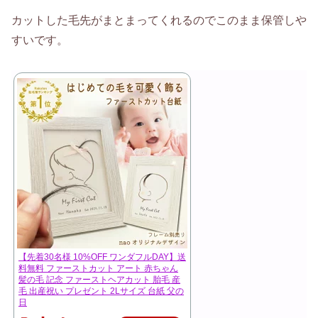
カットした毛先がまとまってくれるのでこのまま保管しや
すいです。
【先着30名様 10%OFF ワンダフルDAY】送
料無料 ファーストカット アート 赤ちゃん
髪の毛 記念 ファーストヘアカット 胎毛 産
毛 出産祝い プレゼント 2Lサイズ 台紙 父の
日