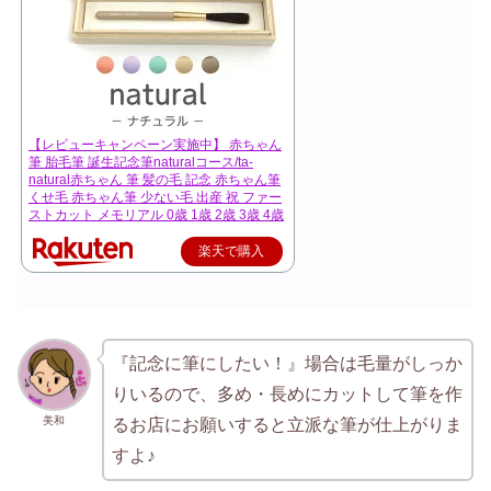
【レビューキャンペーン実施中】 赤ちゃん
筆 胎毛筆 誕生記念筆naturalコース/ta-
natural赤ちゃん 筆 髪の毛 記念 赤ちゃん筆
くせ毛 赤ちゃん筆 少ない毛 出産 祝 ファー
ストカット メモリアル 0歳 1歳 2歳 3歳 4歳
楽天で購入
『記念に筆にしたい！』場合は毛量がしっか
りいるので、多め・長めにカットして筆を作
美和
るお店にお願いすると立派な筆が仕上がりま
すよ♪