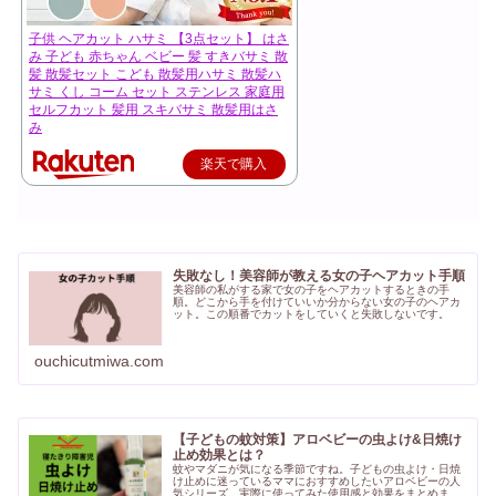
子供 ヘアカット ハサミ 【3点セット】 はさ
み 子ども 赤ちゃん ベビー 髪 すきバサミ 散
髪 散髪セット こども 散髪用ハサミ 散髪ハ
サミ くし コーム セット ステンレス 家庭用
セルフカット 髪用 スキバサミ 散髪用はさ
み
楽天で購入
失敗なし！美容師が教える女の子ヘアカット手順
美容師の私がする家で女の子をヘアカットするときの手
順。どこから手を付けていいか分からない女の子のヘアカ
ット。この順番でカットをしていくと失敗しないです。
ouchicutmiwa.com
【子どもの蚊対策】アロベビーの虫よけ&日焼け
止め効果とは？
蚊やマダニが気になる季節ですね。子どもの虫よけ・日焼
け止めに迷っているママにおすすめしたいアロベビーの人
気シリーズ。実際に使ってみた使用感と効果をまとめまし